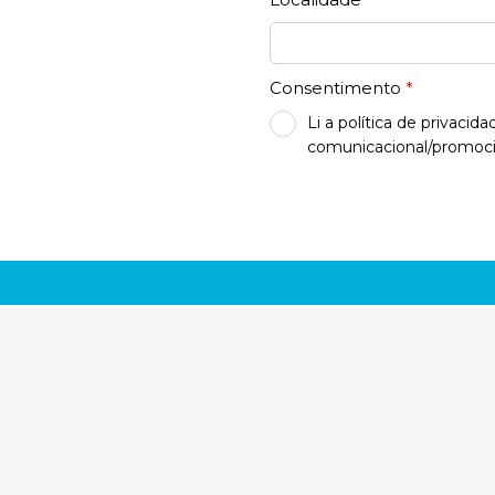
Consentimento
*
Li a política de privaci
comunicacional/promocio