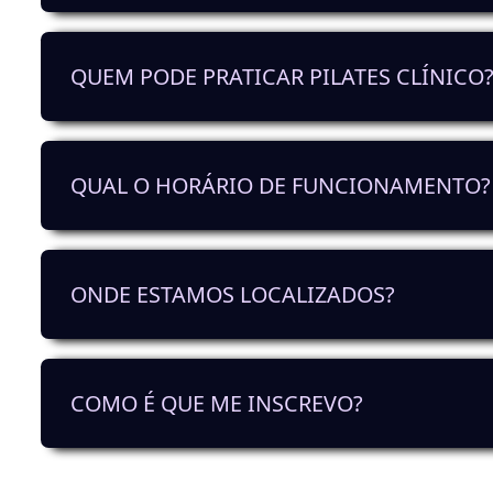
É uma modalidade que utiliza o peso do
QUEM PODE PRATICAR PILATES CLÍNICO
da força e da flexibilidade do corpo
Qualquer pessoa, independentemente d
QUAL O HORÁRIO DE FUNCIONAMENTO?
Atualmente dispomos de mais de 27 aul
ONDE ESTAMOS LOCALIZADOS?
Horário de Funcionamento: Das 08:00 às
Na Rua Luís Pastor Macedo, 27-C, Lumi
COMO É QUE ME INSCREVO?
1750-156 Lisboa
Junto ao Parque das Conchas.
Preenchendo o formulário
AQUI