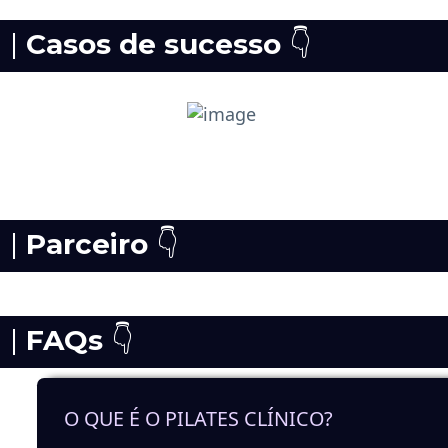
|
Casos de sucesso
👇
|
Parceiro
👇
|
FAQs
👇
O QUE É O PILATES CLÍNICO?